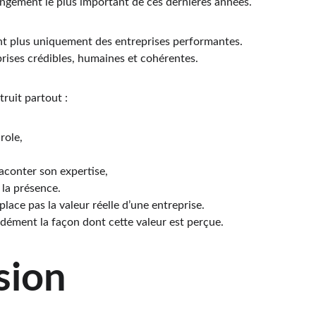
ngement le plus important de ces dernières années.
nt plus uniquement des entreprises performantes.
prises crédibles, humaines et cohérentes.
truit partout :
role,
aconter son expertise,
 la présence.
ace pas la valeur réelle d’une entreprise.
ndément la façon dont cette valeur est perçue.
sion