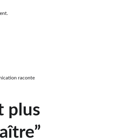
ent.
nication raconte 
 plus 
aître”