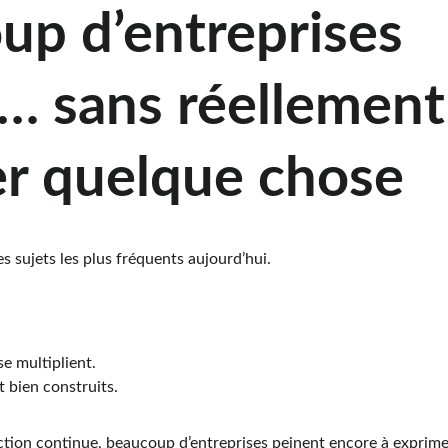
up d’entreprises 
… sans réellement
er quelque chose
s sujets les plus fréquents aujourd’hui.
se multiplient.
 bien construits.
ction continue, beaucoup d’entreprises peinent encore à exprime